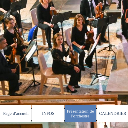
Présentation de
Page d'accueil
INFOS
CALENDRIER
▼
▼
l'orchestre