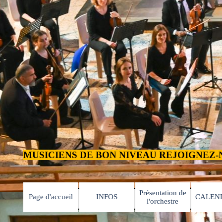
MUSICIENS DE BON NIVEAU REJOIGNEZ-NOUS 
Présentation de
Page d'accueil
INFOS
CALEN
▼
▼
l'orchestre