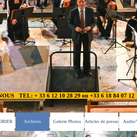
TEL: + 33 6 12 10 28 29 ou +33 6 18 84 07 1
Sauter le menu
DRIER
Archives
Galerie Photos
Articles de presse
Audio/
▼
▼
▼