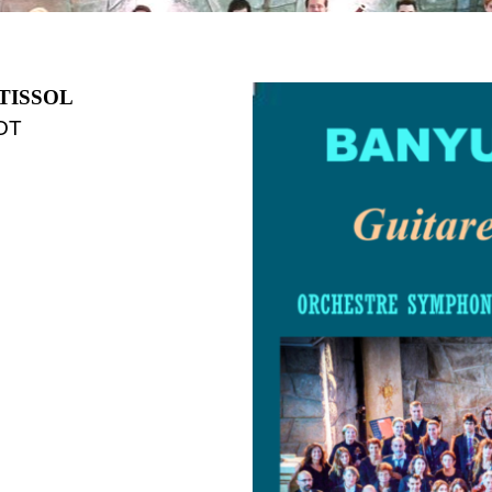
RTISSOL
OT