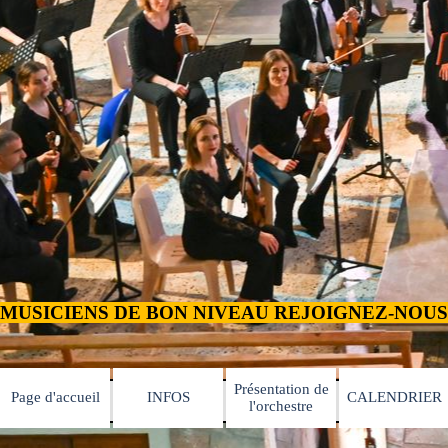
Présentation de
Page d'accueil
INFOS
CALENDRIER
▼
▼
l'orchestre