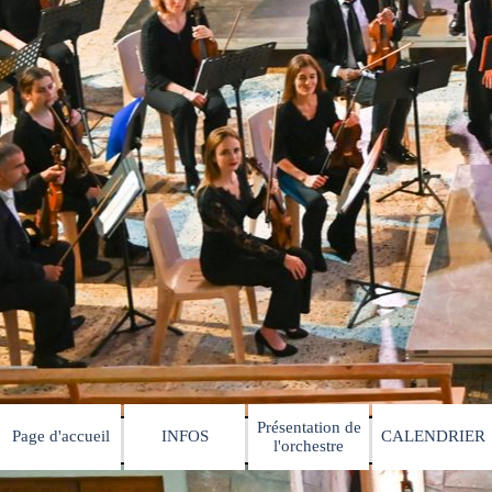
Présentation de
Page d'accueil
INFOS
CALENDRIER
▼
▼
l'orchestre