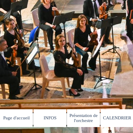
Présentation de
Page d'accueil
INFOS
CALENDRIER
▼
▼
l'orchestre