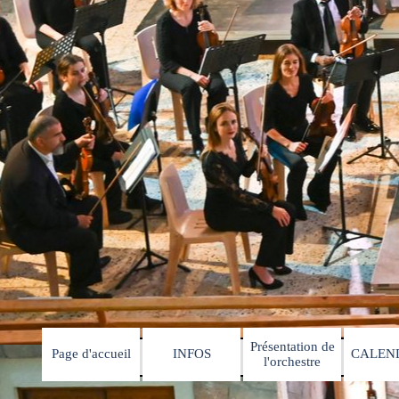
Présentation de
Page d'accueil
INFOS
CALEN
▼
▼
l'orchestre