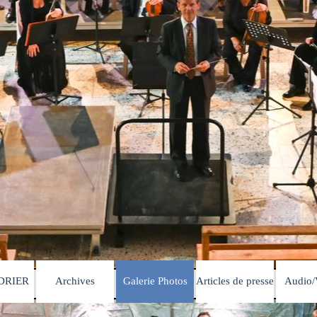
Sauter le menu
DRIER
Archives
Galerie Photos
Articles de presse
Audio/
▼
▼
▼