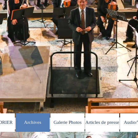
Sauter le menu
DRIER
Archives
Galerie Photos
Articles de presse
Audio/
▼
▼
▼