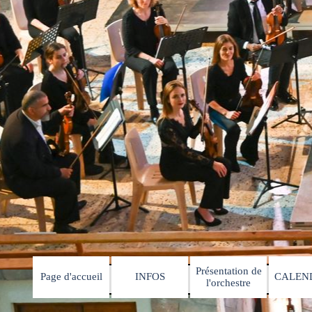
Présentation de
Page d'accueil
INFOS
CALEN
▼
▼
l'orchestre