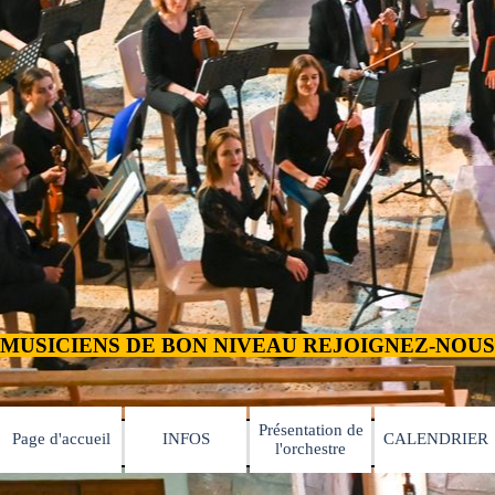
Présentation de
Page d'accueil
INFOS
CALENDRIER
▼
▼
l'orchestre