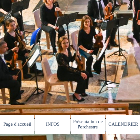
Présentation de
Page d'accueil
INFOS
CALENDRIER
▼
▼
l'orchestre