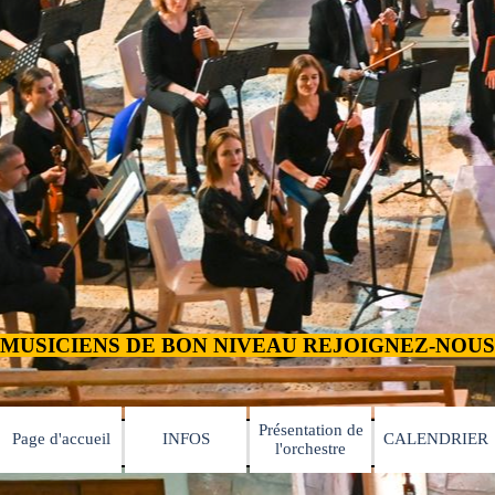
MUSICIENS DE BON NIVEAU REJOIGNEZ-NOUS TEL:
Présentation de
Page d'accueil
INFOS
CALENDRIER
▼
▼
l'orchestre