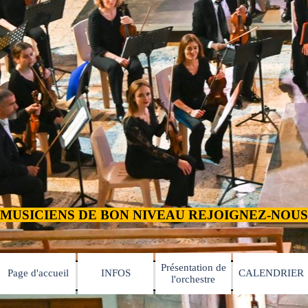
Présentation de
Page d'accueil
INFOS
CALENDRIER
▼
▼
l'orchestre