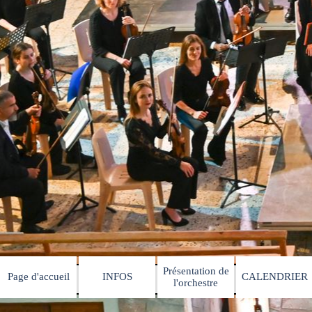
Présentation de
Page d'accueil
INFOS
CALENDRIER
▼
▼
l'orchestre