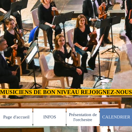
Présentation de
Page d'accueil
INFOS
CALENDRIER
▼
▼
l'orchestre